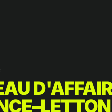
E
EAU D'AFFAI
NCE–LETTON