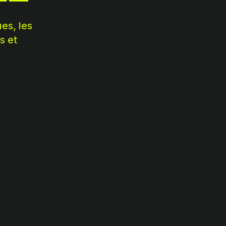
es, les
s et